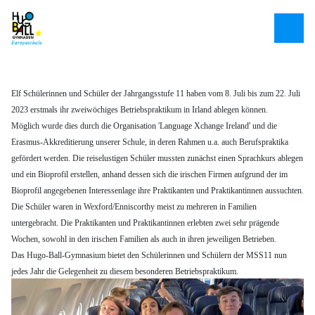
Elf Schülerinnen und Schüler der Jahrgangsstufe 11 haben vom 8. Juli bis zum 22. Juli
2023 erstmals ihr zweiwöchiges Betriebspraktikum in Irland ablegen können.
Möglich wurde dies durch die Organisation 'Language Xchange Ireland' und die
Erasmus-Akkreditierung unserer Schule, in deren Rahmen u.a. auch Berufspraktika
gefördert werden. Die reiselustigen Schüler mussten zunächst einen Sprachkurs ablegen
und ein Bioprofil erstellen, anhand dessen sich die irischen Firmen aufgrund der im
Bioprofil angegebenen Interessenlage ihre Praktikanten und Praktikantinnen aussuchten.
Die Schüler waren in Wexford/Enniscorthy meist zu mehreren in Familien
untergebracht. Die Praktikanten und Praktikantinnen erlebten zwei sehr prägende
Wochen, sowohl in den irischen Familien als auch in ihren jeweiligen Betrieben.
Das Hugo-Ball-Gymnasium bietet den Schülerinnen und Schülern der MSS11 nun
jedes Jahr die Gelegenheit zu diesem besonderen Betriebspraktikum.